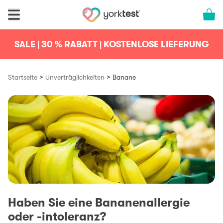
Skip to content
Cart 
SALE | 30 % RABATT | KOSTENLOSE LIEFERUNG
>
>
Startseite
Unverträglichkeiten
Banane
Haben Sie eine Bananenallergie
oder -intoleranz?