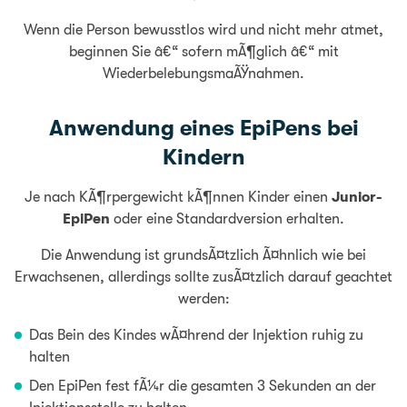
Wenn die Person bewusstlos wird und nicht mehr atmet,
beginnen Sie â€“ sofern mÃ¶glich â€“ mit
WiederbelebungsmaÃŸnahmen.
Anwendung eines EpiPens bei
Kindern
Je nach KÃ¶rpergewicht kÃ¶nnen Kinder einen
Junior-
EpiPen
oder eine Standardversion erhalten.
Die Anwendung ist grundsÃ¤tzlich Ã¤hnlich wie bei
Erwachsenen, allerdings sollte zusÃ¤tzlich darauf geachtet
werden:
Das Bein des Kindes wÃ¤hrend der Injektion ruhig zu
halten
Den EpiPen fest fÃ¼r die gesamten 3 Sekunden an der