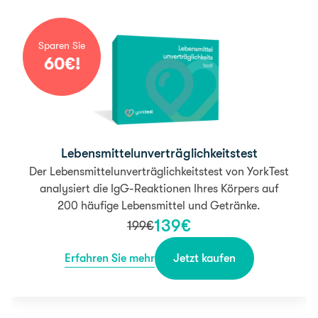
Sparen Sie
60
€
!
Lebens­mittel­un­verträglich­keitstest
Der Lebensmittelunverträglichkeitstest von YorkTest
analysiert die IgG-Reaktionen Ihres Körpers auf
200 häufige Lebensmittel und Getränke.
139
€
199
€
Erfahren Sie mehr
Jetzt kaufen