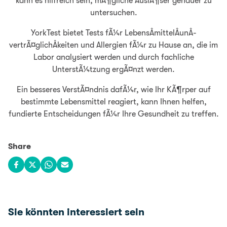
kann es hilfreich sein, mÃ¶gliche AuslÃ¶ser genauer zu
untersuchen.
YorkTest bietet Tests fÃ¼r LebensÂ­mittelÂ­unÂ­
vertrÃ¤glichÂ­keiten und Allergien fÃ¼r zu Hause an, die im
Labor analysiert werden und durch fachliche
UnterstÃ¼tzung ergÃ¤nzt werden.
Ein besseres VerstÃ¤ndnis dafÃ¼r, wie Ihr KÃ¶rper auf
bestimmte Lebensmittel reagiert, kann Ihnen helfen,
fundierte Entscheidungen fÃ¼r Ihre Gesundheit zu treffen.
Share
Share on Facebook
Share on X
Share on WhatsApp
Share via email
Sie könnten interessiert sein