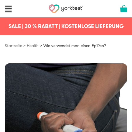
Skip to content
Cart 
SALE | 30 % RABATT | KOSTENLOSE LIEFERUNG
>
>
Startseite
Health
Wie verwendet man einen EpiPen?