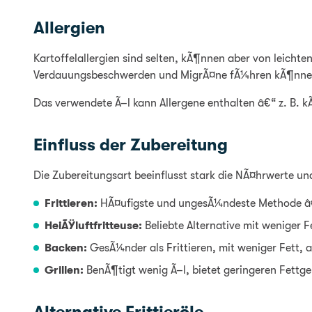
Allergien
Kartoffelallergien sind selten, kÃ¶nnen aber von leicht
Verdauungsbeschwerden und MigrÃ¤ne fÃ¼hren kÃ¶nne
Das verwendete Ã–l kann Allergene enthalten â€“ z. B. k
Einfluss der Zubereitung
Die Zubereitungsart beeinflusst stark die NÃ¤hrwerte u
Frittieren:
HÃ¤ufigste und ungesÃ¼ndeste Methode â€“
HeiÃŸluftfritteuse:
Beliebte Alternative mit weniger F
Backen:
GesÃ¼nder als Frittieren, mit weniger Fett,
Grillen:
BenÃ¶tigt wenig Ã–l, bietet geringeren Fettge