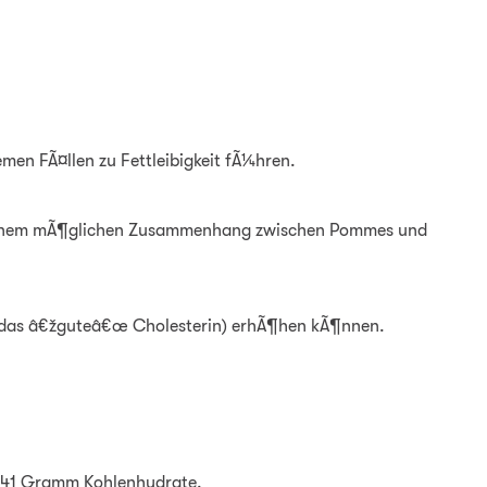
men FÃ¤llen zu Fettleibigkeit fÃ¼hren.
it einem mÃ¶glichen Zusammenhang zwischen Pommes und
 (das â€žguteâ€œ Cholesterin) erhÃ¶hen kÃ¶nnen.
a 41 Gramm Kohlenhydrate.