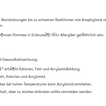
en Mundreizungen bis zu schweren Reaktionen wie Anaphylaxie re
n.
Ã¶nnen Pommes in ErdnussÃ¶l fÃ¼r Allergiker gefÃ¤hrlich sein.
nd Gesundheitswirkung:
 erhÃ¶ht Kalorien, Fett und Acrylamidbildung.
ett, Kalorien und Acrylamid.
 aber bei hohen Temperaturen kann Acrylamid entstehen.
halt, aber zu starkes Anbraten sollte vermieden werden.