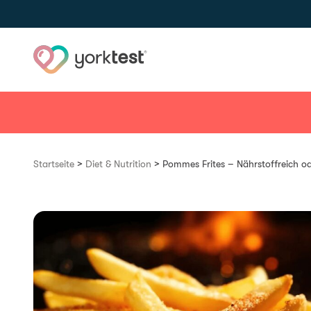
Skip to content
>
>
Startseite
Diet & Nutrition
Pommes Frites – Nährstoffreich od