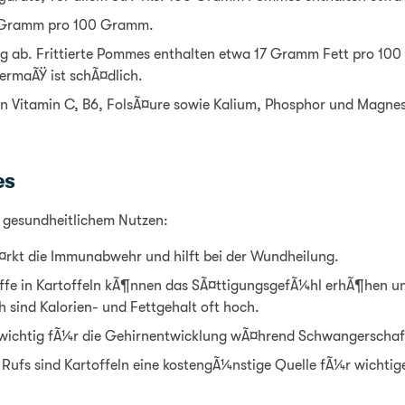
4 Gramm pro 100 Gramm.
ng ab. Frittierte Pommes enthalten etwa 17 Gramm Fett pro 1
ermaÃŸ ist schÃ¤dlich.
 Vitamin C, B6, FolsÃ¤ure sowie Kalium, Phosphor und Magnes
es
it gesundheitlichem Nutzen:
¤rkt die Immunabwehr und hilft bei der Wundheilung.
toffe in Kartoffeln kÃ¶nnen das SÃ¤ttigungsgefÃ¼hl erhÃ¶hen
h sind Kalorien- und Fettgehalt oft hoch.
 wichtig fÃ¼r die Gehirnentwicklung wÃ¤hrend Schwangerschaft u
n Rufs sind Kartoffeln eine kostengÃ¼nstige Quelle fÃ¼r wichti