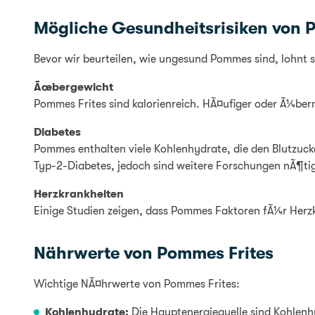
Mögliche Gesundheitsrisiken von 
Bevor wir beurteilen, wie ungesund Pommes sind, lohnt si
Ãœbergewicht
Pommes Frites sind kalorienreich. HÃ¤ufiger oder Ã¼ber
Diabetes
Pommes enthalten viele Kohlenhydrate, die den Blutzu
Typ-2-Diabetes, jedoch sind weitere Forschungen nÃ¶ti
Herzkrankheiten
Einige Studien zeigen, dass Pommes Faktoren fÃ¼r Her
Nährwerte von Pommes Frites
Wichtige NÃ¤hrwerte von Pommes Frites:
Kohlenhydrate:
Die Hauptenergiequelle sind Kohlen