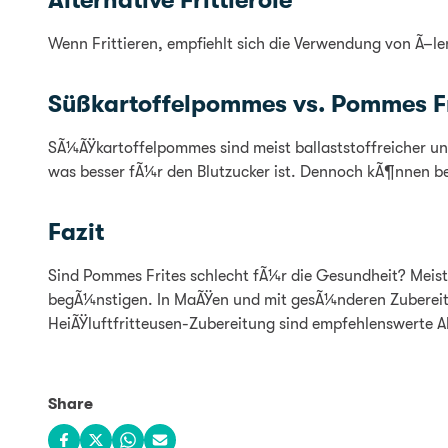
Alternative Frittieröle
Wenn Frittieren, empfiehlt sich die Verwendung von Ã–
Süßkartoffelpommes vs. Pommes Fr
SÃ¼ÃŸkartoffelpommes sind meist ballaststoffreicher un
was besser fÃ¼r den Blutzucker ist. Dennoch kÃ¶nnen be
Fazit
Sind Pommes Frites schlecht fÃ¼r die Gesundheit? Meis
begÃ¼nstigen. In MaÃŸen und mit gesÃ¼nderen Zubereit
HeiÃŸluftfritteusen-Zubereitung sind empfehlenswerte Al
Share