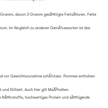
00 Gramm, davon 3 Gramm gesÃ¤ttigte FettsÃ¤uren. Fette
ium. Im Vergleich zu anderen GemÃ¼sesorten ist das
 und vor Gewichtszunahme schÃ¼tzen. Pommes enthalten
nd Stillzeit. Auch hier gilt MaÃŸhalten.
ge NÃ¤hrstoffe, hochwertiges Protein und sÃ¤ttigende