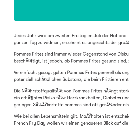
Jedes Jahr wird am zweiten Freitag im Juli der Nationa
ganzen Tag zu widmen, erscheint es angesichts der groÃ
Pommes Frites sind immer wieder Gegenstand von Diskuss
beschÃ¤ftigt, ist jedoch, ob Pommes Frites gesund sind,
Vereinfacht gesagt gelten Pommes Frites generell als un
potenziell schÃ¤dlichen Substanz, die beim Frittieren en
Die NÃ¤hrstoffqualitÃ¤t von Pommes Frites hÃ¤ngt stark
ein erhÃ¶htes Risiko fÃ¼r Herzkrankheiten, Diabetes un
geringer. SÃ¼ÃŸkartoffelpommes sind oft gesÃ¼nder als
Wie bei allen Lebensmitteln gilt: MaÃŸhalten ist entsc
French Fry Day wollen wir einen genaueren Blick auf die