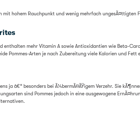
len mit hohem Rauchpunkt und wenig mehrfach ungesÃ¤ttigten 
ites
d enthalten mehr Vitamin A sowie Antioxidantien wie Beta-Caro
ide Pommes-Arten je nach Zubereitung viele Kalorien und Fett 
tens ja â€“ besonders bei Ã¼bermÃ¤ÃŸigem Verzehr. Sie kÃ¶nn
ungsarten sind Pommes jedoch in eine ausgewogene ErnÃ¤hrun
ternativen.