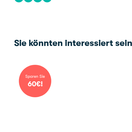
Share on Facebook
Share on X
Share on WhatsApp
Share via email
Sie könnten interessiert sei
Sparen Sie
60
€
!