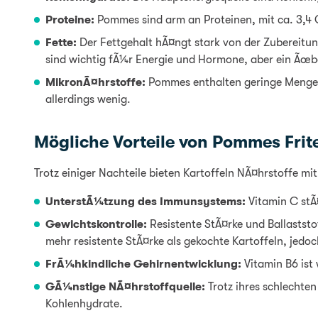
Proteine:
Pommes sind arm an Proteinen, mit ca. 3,
Fette:
Der Fettgehalt hÃ¤ngt stark von der Zubereitu
sind wichtig fÃ¼r Energie und Hormone, aber ein Ãœb
MikronÃ¤hrstoffe:
Pommes enthalten geringe Mengen
allerdings wenig.
Mögliche Vorteile von Pommes Frit
Trotz einiger Nachteile bieten Kartoffeln NÃ¤hrstoffe m
UnterstÃ¼tzung des Immunsystems:
Vitamin C stÃ
Gewichtskontrolle:
Resistente StÃ¤rke und Ballasts
mehr resistente StÃ¤rke als gekochte Kartoffeln, jedoc
FrÃ¼hkindliche Gehirnentwicklung:
Vitamin B6 ist
GÃ¼nstige NÃ¤hrstoffquelle:
Trotz ihres schlechte
Kohlenhydrate.