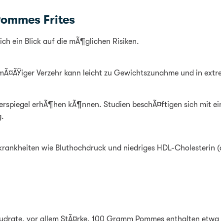
Pommes Frites
ch ein Blick auf die mÃ¶glichen Risiken.
mÃ¤ÃŸiger Verzehr kann leicht zu Gewichtszunahme und in extre
ckerspiegel erhÃ¶hen kÃ¶nnen. Studien beschÃ¤ftigen sich m
g.
zkrankheiten wie Bluthochdruck und niedriges HDL-Cholesterin
hydrate, vor allem StÃ¤rke. 100 Gramm Pommes enthalten etw