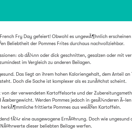
l French Fry Day gefeiert! Obwohl es ungewÃ¶hnlich erscheinen
Ÿen Beliebtheit der Pommes Frites durchaus nachvollziehbar.
ionen: ob dÃ¼nn oder dick geschnitten, gesalzen oder mit versc
 zumindest im Vergleich zu anderen Beilagen.
gesund. Das liegt an ihrem hohen Kaloriengehalt, dem Anteil an
tsteht. Doch die Sache ist komplexer als es zunÃ¤chst scheint.
 von der verwendeten Kartoffelsorte und der Zubereitungsmetho
d Ãœbergewicht. Werden Pommes jedoch in gesÃ¼nderen Ã–len ode
 herkÃ¶mmliche frittierte Pommes aus weiÃŸen Kartoffeln.
heidend fÃ¼r eine ausgewogene ErnÃ¤hrung. Doch wie ungesund 
 NÃ¤hrwerte dieser beliebten Beilage werfen.