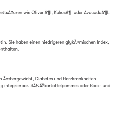
FettsÃ¤uren wie OlivenÃ¶l, KokosÃ¶l oder AvocadoÃ¶l.
tin. Sie haben einen niedrigeren glykÃ¤mischen Index,
enthalten.
en Ãœbergewicht, Diabetes und Herzkrankheiten
g integrierbar. SÃ¼ÃŸkartoffelpommes oder Back- und