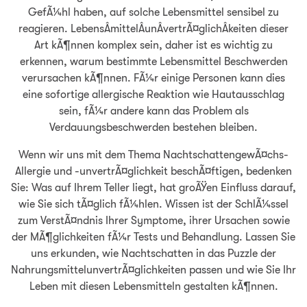
GefÃ¼hl haben, auf solche Lebensmittel sensibel zu
reagieren. LebensÂ­mittelÂ­unÂ­vertrÃ¤glichÂ­keiten dieser
Art kÃ¶nnen komplex sein, daher ist es wichtig zu
erkennen, warum bestimmte Lebensmittel Beschwerden
verursachen kÃ¶nnen. FÃ¼r einige Personen kann dies
eine sofortige allergische Reaktion wie Hautausschlag
sein, fÃ¼r andere kann das Problem als
Verdauungsbeschwerden bestehen bleiben.
Wenn wir uns mit dem Thema NachtschattengewÃ¤chs-
Allergie und -unvertrÃ¤glichkeit beschÃ¤ftigen, bedenken
Sie: Was auf Ihrem Teller liegt, hat groÃŸen Einfluss darauf,
wie Sie sich tÃ¤glich fÃ¼hlen. Wissen ist der SchlÃ¼ssel
zum VerstÃ¤ndnis Ihrer Symptome, ihrer Ursachen sowie
der MÃ¶glichkeiten fÃ¼r Tests und Behandlung. Lassen Sie
uns erkunden, wie Nachtschatten in das Puzzle der
NahrungsmittelunvertrÃ¤glichkeiten passen und wie Sie Ihr
Leben mit diesen Lebensmitteln gestalten kÃ¶nnen.