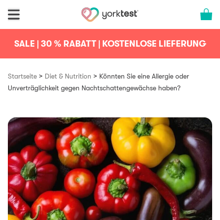
Skip to content
Cart 
SALE | 30 % RABATT | KOSTENLOSE LIEFERUNG
>
>
Startseite
Diet & Nutrition
Könnten Sie eine Allergie oder
Unverträglichkeit gegen Nachtschattengewächse haben?