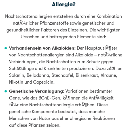
Allergie?
Nachtschattenallergien entstehen durch eine Kombination
natÃ¼rlicher Pflanzenstoffe sowie genetischer und
gesundheitlicher Faktoren des Einzelnen. Die wichtigsten
Ursachen und beitragenden Elemente sind:
Vorhandensein von Alkaloiden:
Der HauptauslÃ¶ser
von Nachtschattenallergien sind Alkaloide – natÃ¼rliche
Verbindungen, die Nachtschatten zum Schutz gegen
SchÃ¤dlinge und Krankheiten produzieren. Dazu zÃ¤hlen
Solanin, Belladonna, Stechapfel, Bilsenkraut, Alraune,
Nikotin und Capsaicin.
Genetische Veranlagung:
Variationen bestimmter
Gene, wie das BChE-Gen, kÃ¶nnen die AnfÃ¤lligkeit
fÃ¼r eine Nachtschattenallergie erhÃ¶hen. Diese
genetische Komponente bedeutet, dass manche
Menschen von Natur aus eher allergische Reaktionen
auf diese Pflanzen zeigen.