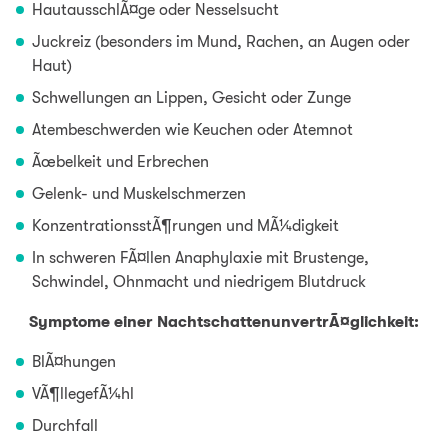
HautausschlÃ¤ge oder Nesselsucht
Juckreiz (besonders im Mund, Rachen, an Augen oder
Haut)
Schwellungen an Lippen, Gesicht oder Zunge
Atembeschwerden wie Keuchen oder Atemnot
Ãœbelkeit und Erbrechen
Gelenk- und Muskelschmerzen
KonzentrationsstÃ¶rungen und MÃ¼digkeit
In schweren FÃ¤llen Anaphylaxie mit Brustenge,
Schwindel, Ohnmacht und niedrigem Blutdruck
Symptome einer NachtschattenunvertrÃ¤glichkeit:
BlÃ¤hungen
VÃ¶llegefÃ¼hl
Durchfall