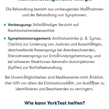
Die Behandlung besteht aus vorbeugenden MaÃŸnahmen
und der Behandlung von Symptomen:
Vorbeugung:
VollstÃ¤ndiger Verzicht auf
Nachtschattenlebensmittel.
Symptommanagement:
Antihistaminika (z. B. Zyrtec,
Claritin) zur Linderung von Juckreiz und AusschlÃ¤gen,
abschwellende Nasensprays bei Atembeschwerden,
Steroidnasensprays zur EntzÃ¼ndungshemmung, und
bei schweren Reaktionen Adrenalin-Autoinjektoren
(EpiPen) zur Notfallbehandlung.
Bei UnvertrÃ¤glichkeiten sind Medikamente nicht Ã¼blich.
Hier hilft vor allem die EliminationsdiÃ¤t, um AuslÃ¶ser zu
identifizieren und Beschwerden zu verringern.
Wie kann YorkTest helfen?