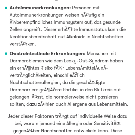
Autoimmunerkrankungen:
Personen mit
Autoimmunerkrankungen weisen hÃ¤ufig ein
Ã¼berempfindliches Immunsystem auf, das gesunde
Zellen angreift. Dieser erhÃ¶hte Immunstatus kann die
Reaktionsbereitschaft auf Alkaloide in Nachtschatten
verstÃ¤rken.
Gastrointestinale Erkrankungen:
Menschen mit
Darmproblemen wie dem Leaky-Gut-Syndrom haben
ein erhÃ¶htes Risiko fÃ¼r LebensÂ­mittelÂ­unÂ­
vertrÃ¤glichÂ­keiten, einschlieÃŸlich
Nachtschattenallergien, da die geschÃ¤digte
Darmbarriere grÃ¶ÃŸere Partikel in den Blutkreislauf
gelangen lÃ¤sst, die normalerweise nicht passieren
sollten; dazu zÃ¤hlen auch Allergene aus Lebensmitteln.
Jeder dieser Faktoren trÃ¤gt auf individuelle Weise dazu
bei, warum jemand eine Allergie oder SensitivitÃ¤t
gegenÃ¼ber Nachtschatten entwickeln kann. Diese