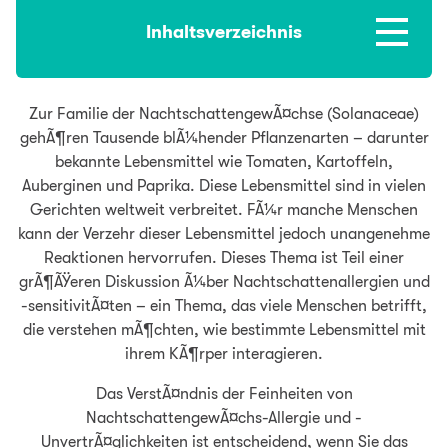
Inhaltsverzeichnis
Zur Familie der NachtschattengewÃ¤chse (Solanaceae)
gehÃ¶ren Tausende blÃ¼hender Pflanzenarten – darunter
bekannte Lebensmittel wie Tomaten, Kartoffeln,
Auberginen und Paprika. Diese Lebensmittel sind in vielen
Gerichten weltweit verbreitet. FÃ¼r manche Menschen
kann der Verzehr dieser Lebensmittel jedoch unangenehme
Reaktionen hervorrufen. Dieses Thema ist Teil einer
grÃ¶ÃŸeren Diskussion Ã¼ber Nachtschattenallergien und
-sensitivitÃ¤ten – ein Thema, das viele Menschen betrifft,
die verstehen mÃ¶chten, wie bestimmte Lebensmittel mit
ihrem KÃ¶rper interagieren.
Das VerstÃ¤ndnis der Feinheiten von
NachtschattengewÃ¤chs-Allergie und -
UnvertrÃ¤glichkeiten ist entscheidend, wenn Sie das