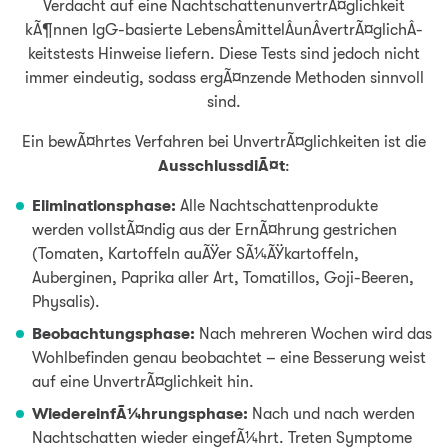
Verdacht auf eine NachtschattenunvertrÃ¤glichkeit
kÃ¶nnen IgG-basierte LebensÂ­mittelÂ­unÂ­vertrÃ¤glichÂ­
keitstests Hinweise liefern. Diese Tests sind jedoch nicht
immer eindeutig, sodass ergÃ¤nzende Methoden sinnvoll
sind.
Ein bewÃ¤hrtes Verfahren bei UnvertrÃ¤glichkeiten ist die
AusschlussdiÃ¤t
:
Eliminationsphase:
Alle Nachtschattenprodukte
werden vollstÃ¤ndig aus der ErnÃ¤hrung gestrichen
(Tomaten, Kartoffeln auÃŸer SÃ¼ÃŸkartoffeln,
Auberginen, Paprika aller Art, Tomatillos, Goji-Beeren,
Physalis).
Beobachtungsphase:
Nach mehreren Wochen wird das
Wohlbefinden genau beobachtet – eine Besserung weist
auf eine UnvertrÃ¤glichkeit hin.
WiedereinfÃ¼hrungsphase:
Nach und nach werden
Nachtschatten wieder eingefÃ¼hrt. Treten Symptome