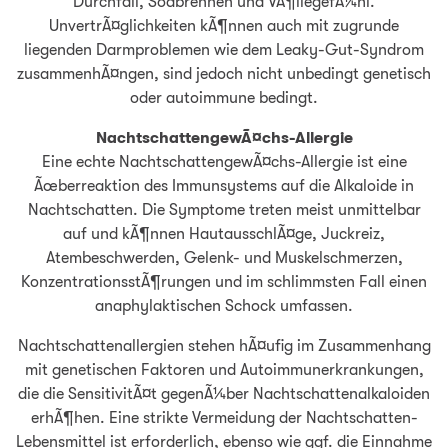
Durchfall, Sodbrennen und VÃ¶llegefÃ¼hl.
UnvertrÃ¤glichkeiten kÃ¶nnen auch mit zugrunde
liegenden Darmproblemen wie dem Leaky-Gut-Syndrom
zusammenhÃ¤ngen, sind jedoch nicht unbedingt genetisch
oder autoimmune bedingt.
NachtschattengewÃ¤chs-Allergie
Eine echte NachtschattengewÃ¤chs-Allergie ist eine
Ãœberreaktion des Immunsystems auf die Alkaloide in
Nachtschatten. Die Symptome treten meist unmittelbar
auf und kÃ¶nnen HautausschlÃ¤ge, Juckreiz,
Atembeschwerden, Gelenk- und Muskelschmerzen,
KonzentrationsstÃ¶rungen und im schlimmsten Fall einen
anaphylaktischen Schock umfassen.
Nachtschattenallergien stehen hÃ¤ufig im Zusammenhang
mit genetischen Faktoren und Autoimmunerkrankungen,
die die SensitivitÃ¤t gegenÃ¼ber Nachtschattenalkaloiden
erhÃ¶hen. Eine strikte Vermeidung der Nachtschatten-
Lebensmittel ist erforderlich, ebenso wie ggf. die Einnahme