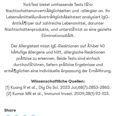
YorkTest bietet umfassende Tests fÃ¼r
NachtschattenunvertrÃ¤glichkeiten und -allergien an. Ihr
LebensÂ­mittelÂ­unÂ­vertrÃ¤glichÂ­keitstest analysiert IgG-
AntikÃ¶rper auf zahlreiche Lebensmittel, darunter
Nachtschattenprodukte, und unterstÃ¼tzt so eine gezielte
EliminationsdiÃ¤t.
Der Allergietest misst IgE-Reaktionen auf Ã¼ber 40
hÃ¤ufige Allergene und hilft, allergische Reaktionen
prÃ¤zise zu erkennen. Beide Tests sind einfach
durchzufÃ¼hren, liefern prÃ¤zise Ergebnisse und
ermÃ¶glichen eine individuelle Anpassung der ErnÃ¤hrung.
Wissenschaftliche Quellen:
[1] Kuang R et al., Dig Dis Sci. 2023 Jul;68(7):2853-2860.
[2] Kumar MN et al., Immunol Invest. 2009;38(1):93-103.
Share