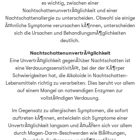
es wichtig, zwischen einer
NachtschattenunvertrÃ¤glichkeit und einer
Nachtschattenallergie zu unterscheiden. Obwohl sie einige
Ã¤hnliche Symptome verursachen kÃ¶nnen, unterscheiden
sich die Ursachen und BehandlungsmÃ¶glichkeiten
deutlich.
NachtschattenunvertrÃ¤glichkeit
Eine UnvertrÃ¤glichkeit gegenÃ¼ber Nachtschatten ist
eine VerdauungssensitivitÃ¤t, bei der der KÃ¶rper
Schwierigkeiten hat, die Alkaloide in Nachtschatten-
Lebensmitteln richtig zu verarbeiten. Dies beruht vor allem
auf einem Mangel an notwendigen Enzymen zur
vollstÃ¤ndigen Verdauung.
Im Gegensatz zu allergischen Symptomen, die sofort
auftreten kÃ¶nnen, entwickeln sich Symptome einer
UnvertrÃ¤glichkeit langsam und Ã¤uÃŸern sich vor allem
durch Magen-Darm-Beschwerden wie BlÃ¤hungen,