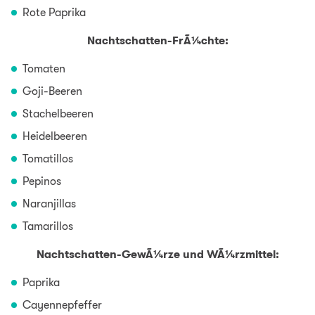
Rote Paprika
Nachtschatten-FrÃ¼chte:
Tomaten
Goji-Beeren
Stachelbeeren
Heidelbeeren
Tomatillos
Pepinos
Naranjillas
Tamarillos
Nachtschatten-GewÃ¼rze und WÃ¼rzmittel:
Paprika
Cayennepfeffer