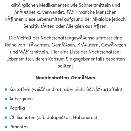
alltÃ¤glichen Medikamenten wie Schmerzmitteln und
AnÃ¤sthetika verwendet. FÃ¼r manche Menschen
kÃ¶nnen diese Lebensmittel aufgrund der Alkaloide jedoch
SensitivitÃ¤ten oder Allergien auslÃ¶sen.
Die Vielfalt der NachtschattengewÃ¤chse umfasst eine
Reihe von FrÃ¼chten, GemÃ¼sen, KrÃ¤utern, GewÃ¼rzen
und WÃ¼rzmitteln. Hier eine Liste der Nachtschatten-
Lebensmittel, deren Konsum Sie gegebenenfalls beachten
sollten:
Nachtschatten-GemÃ¼se:
Kartoffeln (weiÃŸ und rot, aber nicht SÃ¼ÃŸkartoffeln)
Auberginen
Paprika
Chilischoten (z.B. JalapeÃ±os, Habaneros)
Pimentos