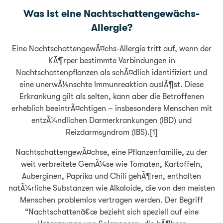
Was ist eine Nachtschattengewächs-
Allergie?
Eine NachtschattengewÃ¤chs-Allergie tritt auf, wenn der
KÃ¶rper bestimmte Verbindungen in
Nachtschattenpflanzen als schÃ¤dlich identifiziert und
eine unerwÃ¼nschte Immunreaktion auslÃ¶st. Diese
Erkrankung gilt als selten, kann aber die Betroffenen
erheblich beeintrÃ¤chtigen – insbesondere Menschen mit
entzÃ¼ndlichen Darmerkrankungen (IBD) und
Reizdarmsyndrom (IBS).[1]
NachtschattengewÃ¤chse, eine Pflanzenfamilie, zu der
weit verbreitete GemÃ¼se wie Tomaten, Kartoffeln,
Auberginen, Paprika und Chili gehÃ¶ren, enthalten
natÃ¼rliche Substanzen wie Alkaloide, die von den meisten
Menschen problemlos vertragen werden. Der Begriff
“Nachtschattenâ€œ bezieht sich speziell auf eine