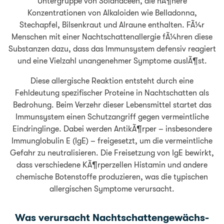
Untergruppe von Solanaceen, die hÃ¶here
Konzentrationen von Alkaloiden wie Belladonna,
Stechapfel, Bilsenkraut und Alraune enthalten. FÃ¼r
Menschen mit einer Nachtschattenallergie fÃ¼hren diese
Substanzen dazu, dass das Immunsystem defensiv reagiert
und eine Vielzahl unangenehmer Symptome auslÃ¶st.
Diese allergische Reaktion entsteht durch eine
Fehldeutung spezifischer Proteine in Nachtschatten als
Bedrohung. Beim Verzehr dieser Lebensmittel startet das
Immunsystem einen Schutzangriff gegen vermeintliche
Eindringlinge. Dabei werden AntikÃ¶rper – insbesondere
Immunglobulin E (IgE) – freigesetzt, um die vermeintliche
Gefahr zu neutralisieren. Die Freisetzung von IgE bewirkt,
dass verschiedene KÃ¶rperzellen Histamin und andere
chemische Botenstoffe produzieren, was die typischen
allergischen Symptome verursacht.
Was verursacht Nachtschattengewächs-