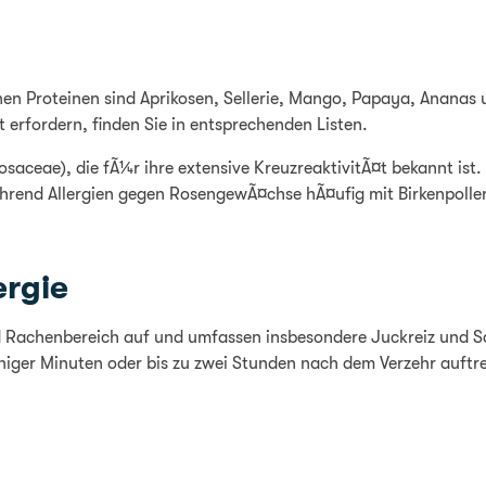
enen Proteinen sind Aprikosen, Sellerie, Mango, Papaya, Ananas
 erfordern, finden Sie in entsprechenden Listen.
ceae), die fÃ¼r ihre extensive KreuzreaktivitÃ¤t bekannt ist.
end Allergien gegen RosengewÃ¤chse hÃ¤ufig mit Birkenpollen 
ergie
d Rachenbereich auf und umfassen insbesondere Juckreiz und S
iger Minuten oder bis zu zwei Stunden nach dem Verzehr auftr