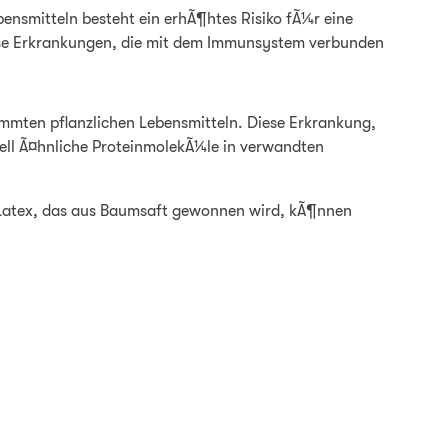
bensmitteln besteht ein erhÃ¶htes Risiko fÃ¼r eine
iese Erkrankungen, die mit dem Immunsystem verbunden
immten pflanzlichen Lebensmitteln. Diese Erkrankung,
rell Ã¤hnliche ProteinmolekÃ¼le in verwandten
n Latex, das aus Baumsaft gewonnen wird, kÃ¶nnen