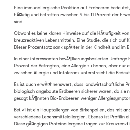
Eine immunallergische Reaktion auf Erdbeeren bedeutet, d
hÃ¤ufig und betreffen zwischen 9 bis 11 Prozent der Erwa
sind.
Obwohl es keine klaren Hinweise auf die HÃ¤ufigkeit von
kreuzreaktiven Lebensmitteln. Eine Studie, die sich auf K
Dieser Prozentsatz sank spÃ¤ter in der Kindheit und im 
In einer interessanten bevÃ¶lkerungsbasierten Umfrage b
Prozent der Befragten, eine Allergie zu haben, aber nur
zwischen Allergie und Intoleranz unterstreicht die Bede
Es ist auch erwÃ¤hnenswert, dass landwirtschaftliche Pr
biologisch angebaute Erdbeeren sicherer waren, da sie n
gesagt kÃ¶nnten Bio-Erdbeeren weniger Allergiesympto
Bet v1 ist ein Hauptallergen von Birkenpollen, das mit a
verschiedene Lebensmittelallergien. Ebenso ist Profilin 
Diese gÃ¤ngigen Proteinallergene tragen zur Kreuzreakt