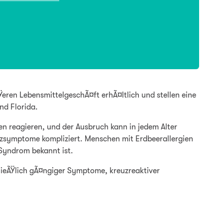
eren LebensmittelgeschÃ¤ft erhÃ¤ltlich und stellen eine
nd Florida.
en reagieren, und der Ausbruch kann in jedem Alter
anzsymptome kompliziert. Menschen mit Erdbeerallergien
-Syndrom bekannt ist.
chlieÃŸlich gÃ¤ngiger Symptome, kreuzreaktiver