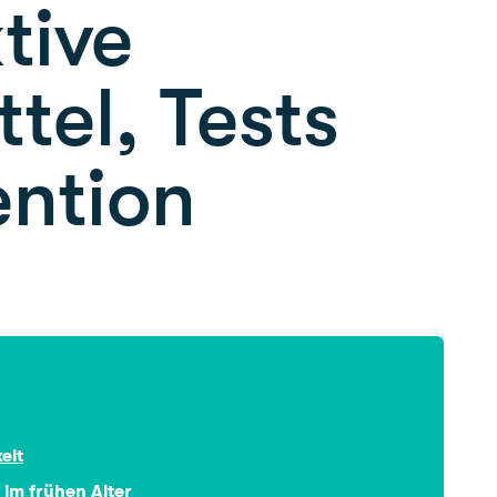
tive
tel, Tests
ention
eit
 im frühen Alter