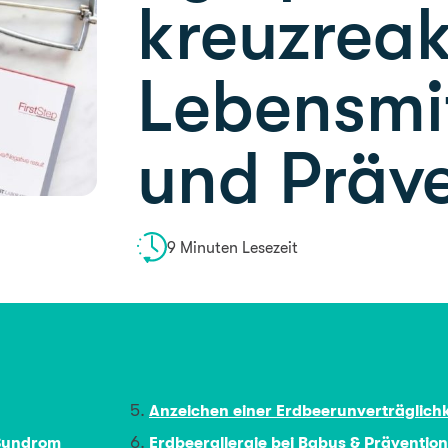
kreuzreak
Lebensmit
und Präv
9 Minuten Lesezeit
Anzeichen einer Erdbeerunverträglichk
-Syndrom
Erdbeerallergie bei Babys & Prävention