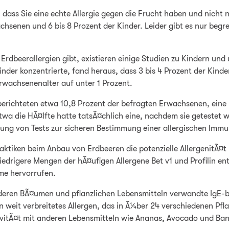
ass Sie eine echte Allergie gegen die Frucht haben und nicht nur
chsenen und 6 bis 8 Prozent der Kinder. Leider gibt es nur begr
 Erdbeerallergien gibt, existieren einige Studien zu Kindern u
inder konzentrierte, fand heraus, dass 3 bis 4 Prozent der Kinde
Erwachsenenalter auf unter 1 Prozent.
erichteten etwa 10,8 Prozent der befragten Erwachsenen, eine L
 etwa die HÃ¤lfte hatte tatsÃ¤chlich eine, nachdem sie geteste
utung von Tests zur sicheren Bestimmung einer allergischen Imm
aktiken beim Anbau von Erdbeeren die potenzielle AllergenitÃ¤t
iedrigere Mengen der hÃ¤ufigen Allergene Bet v1 und Profilin en
me hervorrufen.
nderen BÃ¤umen und pflanzlichen Lebensmitteln verwandte IgE-bin
ein weit verbreitetes Allergen, das in Ã¼ber 24 verschiedenen P
ivitÃ¤t mit anderen Lebensmitteln wie Ananas, Avocado und Ban