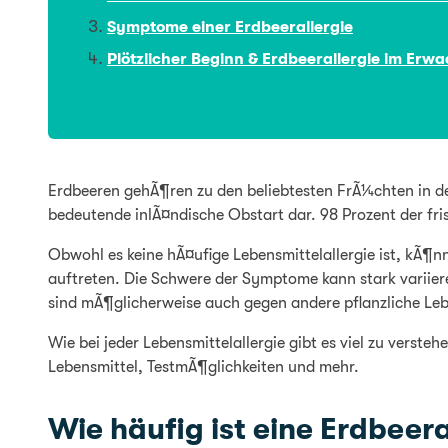
Symptome einer Erdbeerallergie
Plötzlicher Beginn & Erdbeerallergie im Erw
Erdbeeren gehÃ¶ren zu den beliebtesten FrÃ¼chten in den
bedeutende inlÃ¤ndische Obstart dar. 98 Prozent der fr
Obwohl es keine hÃ¤ufige Lebensmittelallergie ist, kÃ¶n
auftreten. Die Schwere der Symptome kann stark variier
sind mÃ¶glicherweise auch gegen andere pflanzliche Lebe
Wie bei jeder Lebensmittelallergie gibt es viel zu verst
Lebensmittel, TestmÃ¶glichkeiten und mehr.
Wie häufig ist eine Erdbeera