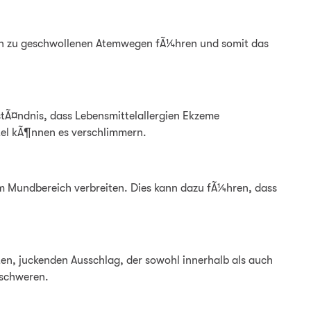
nen zu geschwollenen Atemwegen fÃ¼hren und somit das
rstÃ¤ndnis, dass Lebensmittelallergien Ekzeme
tel kÃ¶nnen es verschlimmern.
 im Mundbereich verbreiten. Dies kann dazu fÃ¼hren, dass
ten, juckenden Ausschlag, der sowohl innerhalb als auch
rschweren.