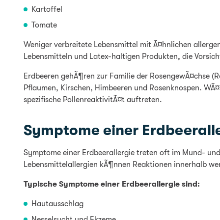
Kartoffel
Tomate
Weniger verbreitete Lebensmittel mit Ã¤hnlichen allerg
Lebensmitteln und Latex-haltigen Produkten, die Vorsicht
Erdbeeren gehÃ¶ren zur Familie der RosengewÃ¤chse (Rosa
Pflaumen, Kirschen, Himbeeren und Rosenknospen. WÃ¤hr
spezifische PollenreaktivitÃ¤t auftreten.
Symptome einer Erdbeerall
Symptome einer Erdbeerallergie treten oft im Mund- un
Lebensmittelallergien kÃ¶nnen Reaktionen innerhalb wen
Typische Symptome einer Erdbeerallergie sind:
Hautausschlag
Nesselsucht und Ekzeme