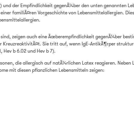
 v1) und der Empfindlichkeit gegenÃ¼ber den unten genannten Le
 einer familiÃ¤ren Vorgeschichte von Lebensmittelallergien. D
ensmittelallergien.
h sind, zeigen auch eine Ãœberempfindlichkeit gegenÃ¼ber best
KreuzreaktivitÃ¤t. Sie tritt auf, wenn IgE-AntikÃ¶rper struktu
1, Hev b 6.02 und Hev b 7).
rsonen, die allergisch auf natÃ¼rlichen Latex reagieren. Nebe
me mit diesen pflanzlichen Lebensmitteln zeigen: