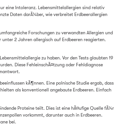
 eine Intoleranz. Lebensmittelallergien sind relativ
enzte Daten darÃ¼ber, wie verbreitet Erdbeerallergien
nd umfangreiche Forschungen zu verwandten Allergien und
r unter 2 Jahren allergisch auf Erdbeeren reagierten.
ebensmittelallergie zu haben. Vor den Tests glaubten 19
t wurden. Diese FehleinschÃ¤tzung oder Fehldiagnose
unantwort.
 beeinflussen kÃ¶nnen. Eine polnische Studie ergab, dass
thielten als konventionell angebaute Erdbeeren. Einfach
dende Proteine teilt. Dies ist eine hÃ¤ufige Quelle fÃ¼r
flanzenpollen vorkommt, darunter auch in Erdbeeren.
ane bei.