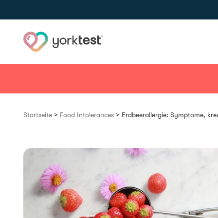
Skip to content
>
>
Startseite
Food Intolerances
Erdbeerallergie: Symptome, kreu