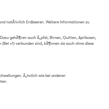
 und natÃ¼rlich Erdbeeren. Weitere Informationen zu
 Dazu gehÃ¶ren auch Ã„pfel, Birnen, Quitten, Aprikosen,
(Bet v1) verbunden sind, kÃ¶nnen sie auch ohne diese
chwellungen. Ã„hnlich wie bei anderen
eten.